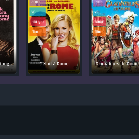
2010
2015
VF
VF
HDLight
BRRIP
Film
Film
Tony Rome est dangereux
C'était à Rome
Gladiateurs de Rome