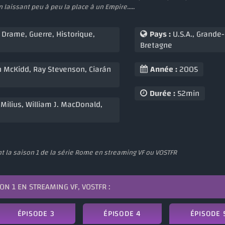
n laissant peu à peu la place à un Empire.....
,
Drame
,
Guerre
,
Historique
,
Pays :
U.S.A., Grande-
Bretagne
n McKidd
,
Ray Stevenson
,
Ciarán
Année :
2005
Durée :
52min
Milius
,
William J. MacDonald
,
 la saison 1 de la série Rome en streaming VF ou VOSTFR
ON 1 EN STREAMING VF, VOSTFR :
ÉPISODE 3
ÉPISODE 4
ÉPISODE 