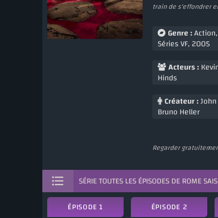
train de s'effondrer e
Genre :
Action
Séries VF
,
2005
Acteurs :
Kevi
Hinds
Créateur :
John 
Bruno Heller
Regarder gratuitement
SÉRIE TOUTES LES ÉPISODES DE ROME SAIS
ÉPISODE 1
ÉPISODE 2