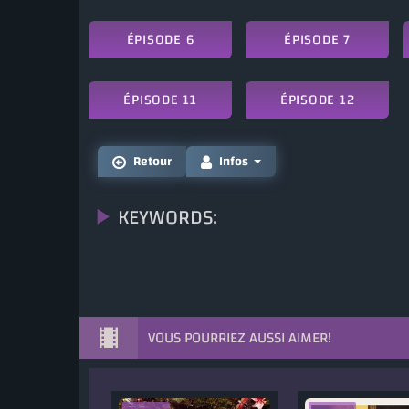
ÉPISODE 6
ÉPISODE 7
ÉPISODE 11
ÉPISODE 12
Retour
Infos
KEYWORDS:
VOUS POURRIEZ AUSSI AIMER!