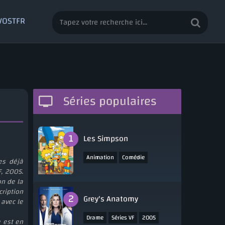
 VOSTFR
Séries populaires
Les Simpson
,
,
Animation
Comédie
es déjà
,
Séries VOSTFR
1989
F, 2005.
on de la
ription
Grey's Anatomy
 avec le
,
,
Drame
Séries VF
2005
 est en