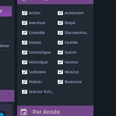
10
Action
Animation
Aventure
Biopic
Comédie
Documentaire
Drame
Famille
blème
Fantastique
Guerre
Historique
Horreur
Judiciaire
Musical
Policier
Romance
Science fiction
Par Année