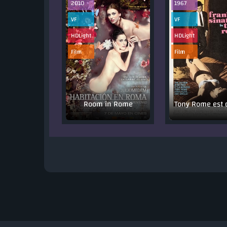
2010
1967
VF
VF
HDLight
HDLight
Film
Film
Room in Rome