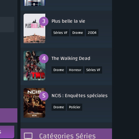
Plus belle la vie
,
,
Séries VF
Drame
2004
The Walking Dead
,
,
,
Drame
Horreur
Séries VF
2010
NCIS : Enquêtes spéciales
,
,
Drame
Policier
,
Séries VOSTFR
2003
5
Catégories Séries