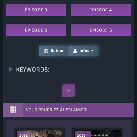
ÉPISODE 3
ÉPISODE 4
ÉPISODE 5
ÉPISODE 6
Retour
Infos
KEYWORDS:
VOUS POURRIEZ AUSSI AIMER!
2022
2022
2