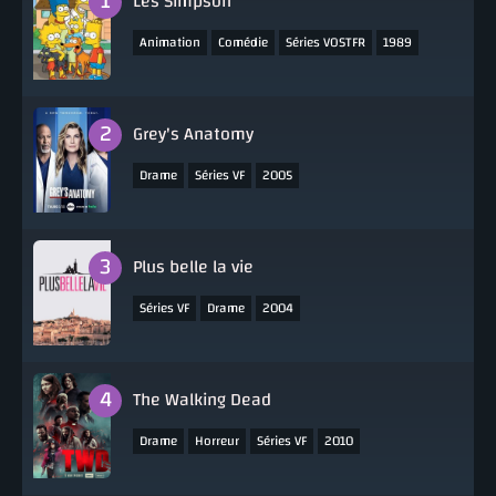
Les Simpson
,
,
,
Animation
Comédie
Séries VOSTFR
1989
Grey's Anatomy
,
,
Drame
Séries VF
2005
Plus belle la vie
,
,
Séries VF
Drame
2004
The Walking Dead
,
,
,
Drame
Horreur
Séries VF
2010