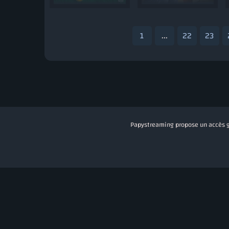
1
...
22
23
Papystreaming propose un accès gra