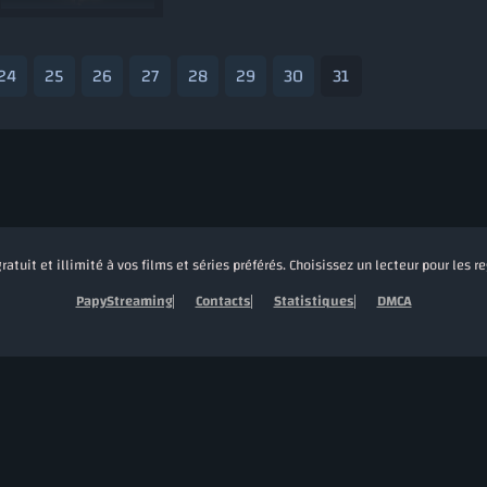
24
25
26
27
28
29
30
31
tuit et illimité à vos films et séries préférés. Choisissez un lecteur pour les 
PapyStreaming
Contacts
Statistiques
DMCA