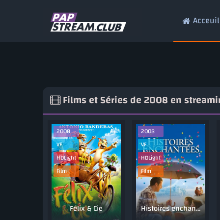
Acceuil
Films et Séries de 2008 en streami
2008
2008
VF
VF
HDLight
HDLight
Film
Film
Félix & Cie
Histoires enchantées