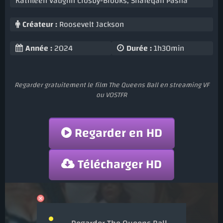
Kathleen Vaughn Crosby-Brooks
,
Shafeqah Pasha
Créateur :
Roosevelt Jackson
Année :
2024
Durée :
1h30min
Regarder gratuitement le film The Queens Ball en streaming VF
ou VOSTFR
Regarder en HD
Télécharger HD