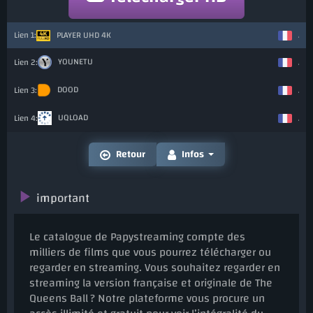
PLAYER UHD 4K
Ajo
YOUNETU
Ajo
DOOD
Ajo
UQLOAD
Ajo
Retour
Infos
important
Le catalogue de Papystreaming compte des
milliers de films que vous pourrez télécharger ou
regarder en streaming. Vous souhaitez regarder en
streaming la version française et originale de The
Queens Ball ? Notre plateforme vous procure un