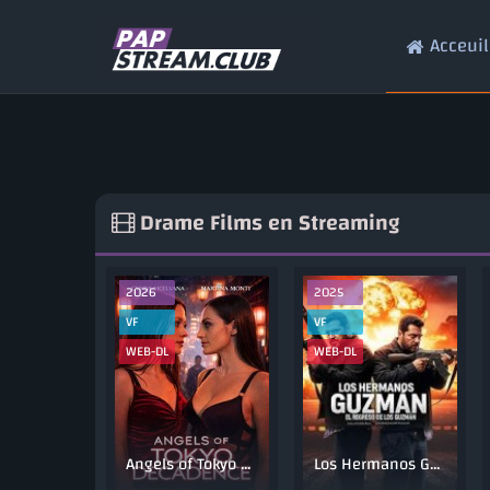
Acceuil
Drame Films en Streaming
2026
2025
VF
VF
WEB-DL
WEB-DL
Angels of Tokyo Decadence
Los Hermanos Guzman 2 Regresan Los Guzman