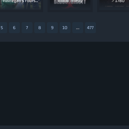
Finnegan's Foursome
Blood Thirsty
1780
5
6
7
8
9
10
...
477