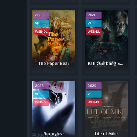
2025
2026
VF
VF
WEB-DL
WEB-DL
The Paper Bear
Kafir: Gerbang Sukma
2026
2025
VF
VF
WEB-DL
WEB-DL
Bunnylovr
Life of Mike