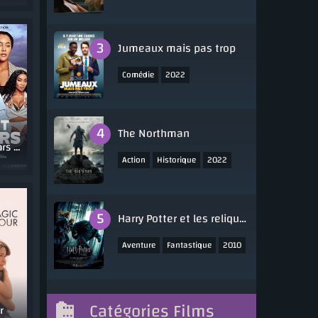
Jumeaux mais pas trop
,
Comédie
2022
The Northman
Content Creators Saga
,
,
Action
Historique
2022
Harry Potter et les reliques de la mort - partie 1
,
,
Aventure
Fantastique
2010
Catégories Films
r