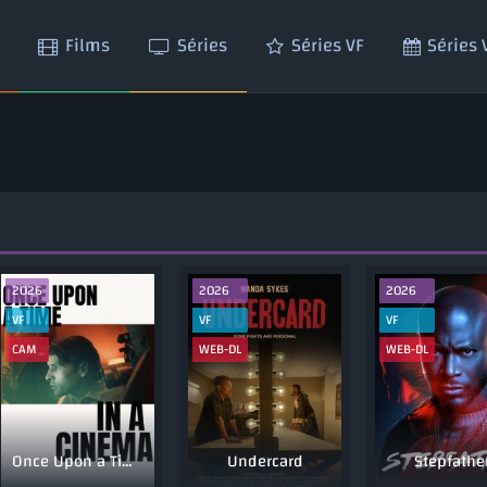
Films
Séries
Séries VF
Séries
2026
2026
2026
VF
VF
VF
CAM
WEB-DL
WEB-DL
Once Upon a Time in a Cinema
Undercard
Stepfathe