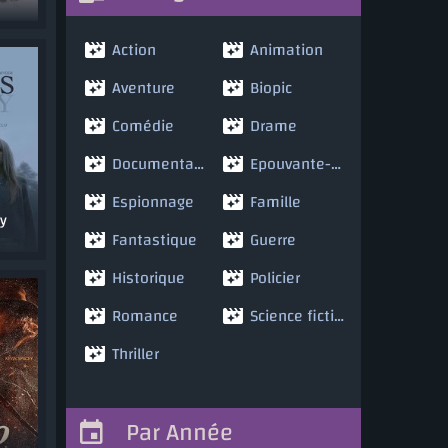
Action
Animation
Aventure
Biopic
Comédie
Drame
Documentaire
Epouvante-horreur
Espionnage
Famille
y
Fantastique
Guerre
Historique
Policier
Romance
Science fiction
Thriller
Par Année