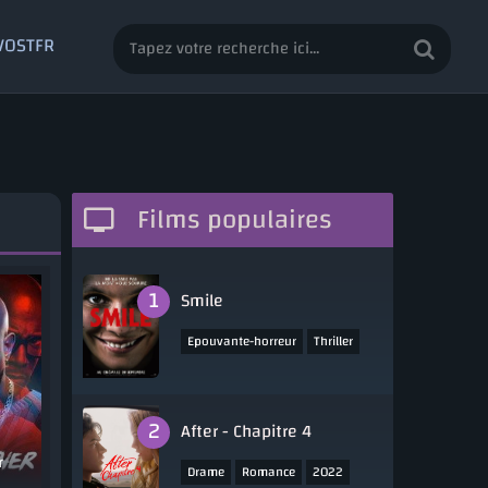
 VOSTFR
Films populaires
Smile
,
,
Epouvante-horreur
Thriller
2022
After - Chapitre 4
r
,
,
Drame
Romance
2022