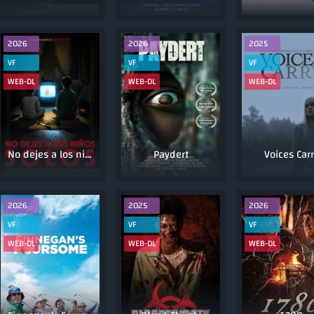
2026
2026
2025
VF
VF
VF
WEB-DL
WEB-DL
WEB-DL
No dejes a los niños solos
Paydert
Voices Carr
2026
2025
2026
VF
VF
VF
WEB-DL
WEB-DL
WEB-DL