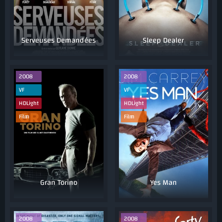
Serveuses Demandées
Sleep Dealer
2008
2008
VF
VF
HDLight
HDLight
Film
Film
Gran Torino
Yes Man
2008
2008