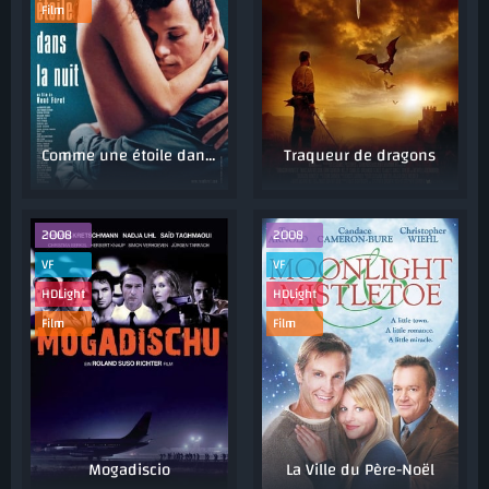
Film
Comme une étoile dans la nuit
Traqueur de dragons
2008
2008
VF
VF
HDLight
HDLight
Film
Film
Mogadiscio
La Ville du Père-Noël