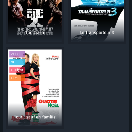
The Crash
Le Transporteur 3
2008
VF
HDLight
Film
Tout... sauf en famille