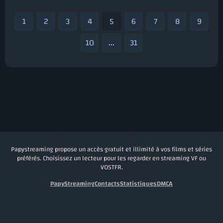
1
2
3
4
5
6
7
8
9
10
...
31
Papystreaming propose un accès gratuit et illimité à vos films et séries
préférés. Choisissez un lecteur pour les regarder en streaming VF ou
VOSTFR.
PapyStreaming
Contacts
Statistiques
DMCA