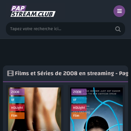
Films et Séries de 2008 en streaming - Pag
2008
2008
VF
VF
HDLight
HDLight
Film
Film