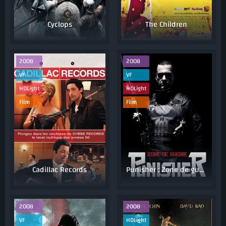
Cyclops
The Children
2008
2008
VF
VF
HDLight
HDLight
Film
Film
Cadillac Records
Punisher : Zone de guerre
2008
2008
VF
HDLight