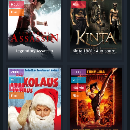
HDLight
Film
Film
Legendary Assassin
Kinta 1881 : Aux sources du combat
2008
2008
VF
VF
HDLight
HDLight
Film
Film