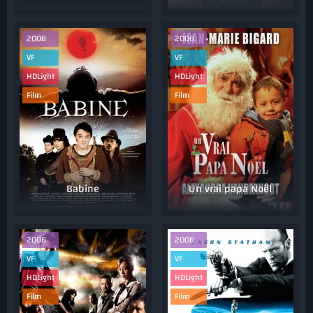
2008
2008
VF
VF
HDLight
HDLight
Film
Film
Babine
Un vrai papa Noël
2008
2008
VF
VF
HDLight
HDLight
Film
Film