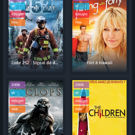
VF
VF
HDLight
HDLight
Film
Film
Code 252 : Signal de détresse
Flirt à Hawaii
2008
2008
VF
VF
HDLight
HDLight
Film
Film