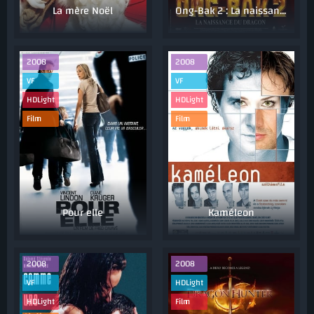
La mère Noël
Ong-Bak 2 : La naissance du dragon
2008
2008
VF
VF
HDLight
HDLight
Film
Film
Pour elle
Kaméleon
2008
2008
VF
HDLight
HDLight
Film