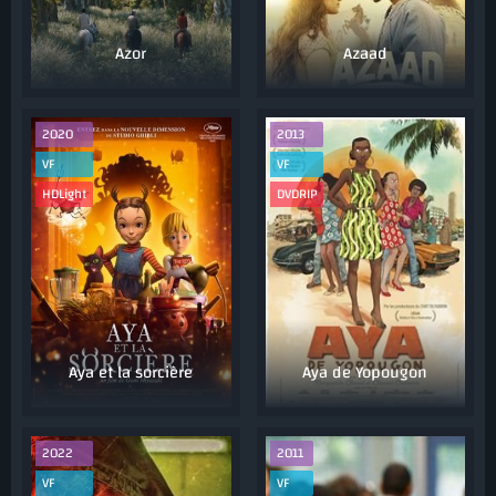
Azor
Azaad
2020
2013
VF
VF
HDLight
DVDRIP
Aya et la sorcière
Aya de Yopougon
2022
2011
VF
VF