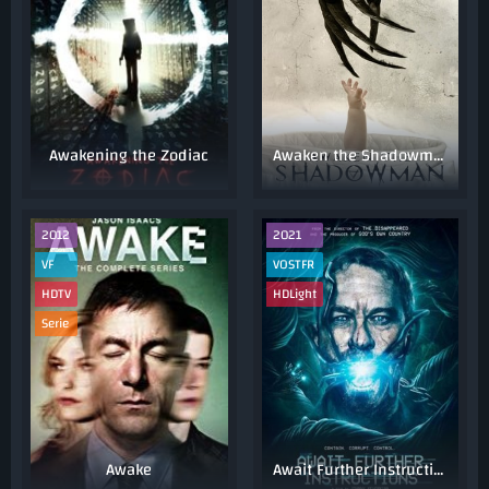
Awakening the Zodiac
Awaken the Shadowman
2012
2021
VF
VOSTFR
HDTV
HDLight
Serie
Awake
Await Further Instructions