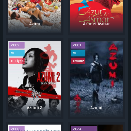
Azuro
Azur et Asmar
2005
2003
VF
VF
HDLight
DVDRIP
Azumi 2
Azumi
2006
2024