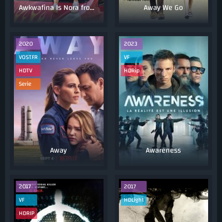
Awkwafina Is Nora from Queens
Away We Go
2020
2023
VOSTFR
VF
HDTV
HDRip
Serie
Away
Awareness
2017
2017
VF
HDLight
HDRIP