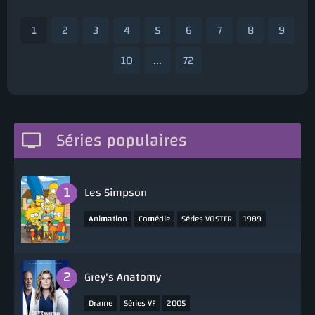
1
2
3
4
5
6
7
8
9
10
...
72
Séries populaires
Les Simpson
,
,
,
Animation
Comédie
Séries VOSTFR
1989
Grey's Anatomy
,
,
Drame
Séries VF
2005