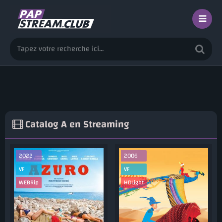
Catalog
A
en Streaming
2022
2006
VF
VF
WEBRip
HDLight