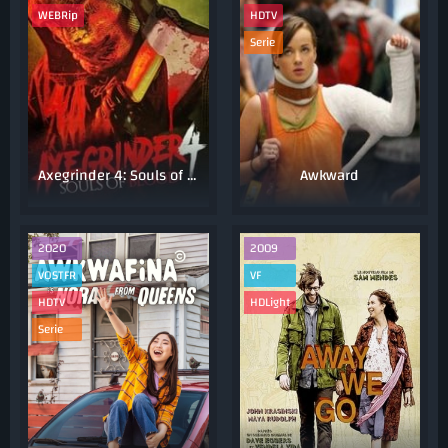
WEBRip
HDTV
Serie
Axegrinder 4: Souls of Blood
Awkward
2020
2009
VOSTFR
VF
HDTV
HDLight
Serie