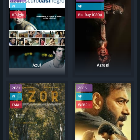
VF
VF
HDLight
Blu-Ray 1080p
Azul
Azrael
2021
2025
VF
VF
CAM
WEBRip