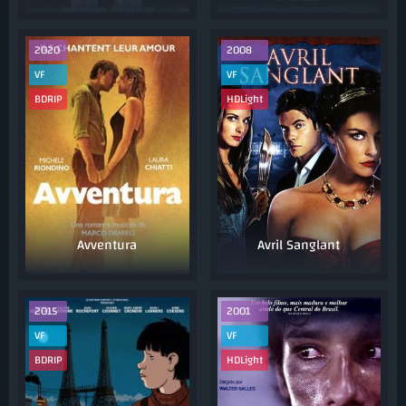
2020
2008
VF
VF
BDRIP
HDLight
Avventura
Avril Sanglant
2015
2001
VF
VF
BDRIP
HDLight