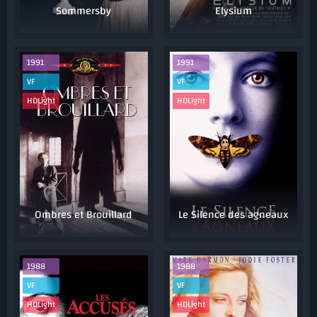
Sommersby
Elysium
1991
1991
VF
VF
HDLight
HDLight
Ombres et Brouillard
Le Silence des agneaux
1988
1988
VF
VF
HDLight
HDLight