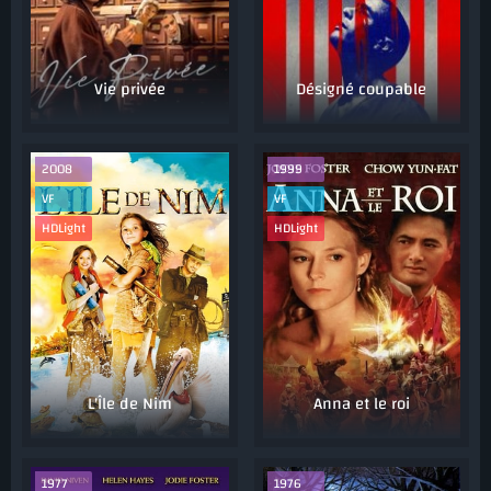
Vie privée
Désigné coupable
2008
1999
VF
VF
HDLight
HDLight
L'Île de Nim
Anna et le roi
1977
1976