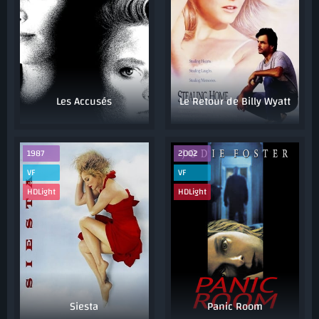
Les Accusés
Le Retour de Billy Wyatt
1987
2002
VF
VF
HDLight
HDLight
Siesta
Panic Room