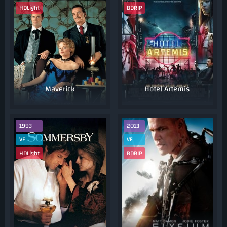
HDLight
BDRIP
Maverick
Hotel Artemis
1993
2013
VF
VF
HDLight
BDRIP