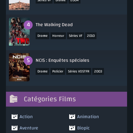
,
,
Séries VF
Drame
2004
The Walking Dead
,
,
,
Drame
Horreur
Séries VF
2010
NCIS : Enquêtes spéciales
,
,
,
Drame
Policier
Séries VOSTFR
2003
Catégories Films
Action
Animation
Aventure
Biopic