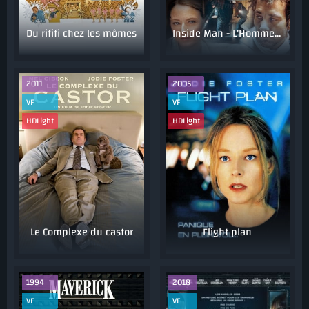
Du rififi chez les mômes
Inside Man - L'Homme de l'Intérieur
2011
2005
VF
VF
HDLight
HDLight
Le Complexe du castor
Flight plan
1994
2018
VF
VF