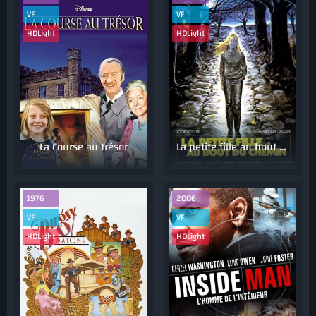
VF
VF
HDLight
HDLight
La Course au trésor
La petite fille au bout du chemin
1976
2006
VF
VF
HDLight
HDLight